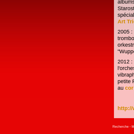
albums.
Staros
spécia
Art Tr
2005 :
trombo
orkest
"Wuppe
2012 :
l'orch
vibrap
petite 
au
cor
http:/
Recherche
-
M