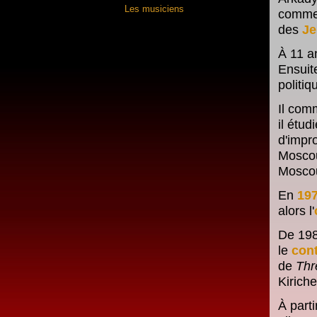
Les musiciens
comme
des
Je
À 11 an
Ensuite
politiq
Il com
il étud
d'impr
Moscou
Mosco
En
19
alors l'
De 198
le
con
de
Thr
Kirich
À parti