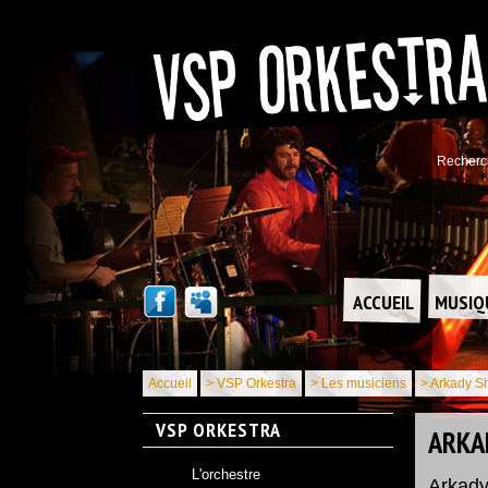
Recherc
ACCUEIL
MUSIQ
Accueil
> VSP Orkestra
> Les musiciens
> Arkady Sh
VSP ORKESTRA
ARKA
L'orchestre
Arkady